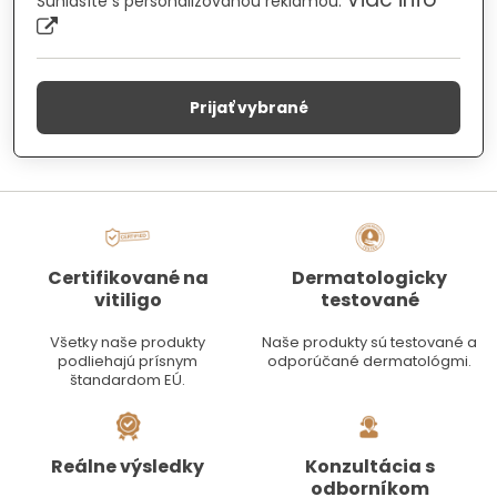
Súhlasíte s personalizovanou reklamou.
Prijať vybrané
Certifikované na
Dermatologicky
vitiligo
testované
Všetky naše produkty
Naše produkty sú testované a
podliehajú prísnym
odporúčané dermatológmi.
štandardom EÚ.
Reálne výsledky
Konzultácia s
odborníkom