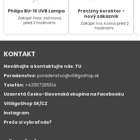
Philips BU-1S UVB Lampa
Precízny korektor -
nový zákazník
Zakúpil
Peter, Kežmarok
,
pred 2 hodinami.
Zakúpil
Eva, Košice
, pred 2
hodinami.
KONTAKT
Neváhajte a kontaktujte nás:
TU
Poradenstvo:
poradenstvo@vitiligoshop.sk
Telefón:
+421917265514
Uzavretá Česko-Slovenská skupina na Facebooku
VitiligoShop SK/CZ
Instagram
Prečo si vybrať nás?