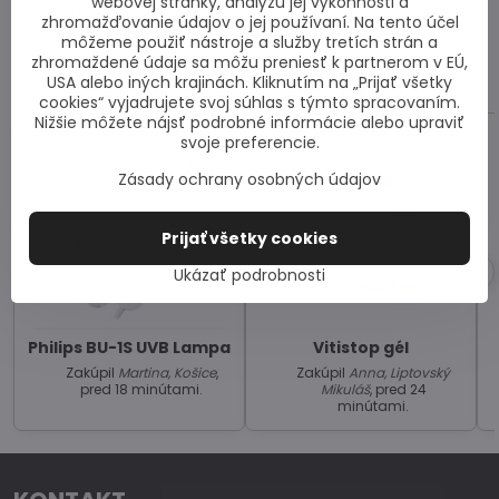
webovej stránky, analýzu jej výkonnosti a
cez Packetu do dvoch
zhromažďovanie údajov o jej používaní. Na tento účel
pracovných dní.
môžeme použiť nástroje a služby tretích strán a
zhromaždené údaje sa môžu preniesť k partnerom v EÚ,
Posledné nákupy
USA alebo iných krajinách. Kliknutím na „Prijať všetky
cookies“ vyjadrujete svoj súhlas s týmto spracovaním.
Nižšie môžete nájsť podrobné informácie alebo upraviť
svoje preferencie.
Zásady ochrany osobných údajov
Prijať všetky cookies
Ukázať podrobnosti
Philips BU-1S UVB Lampa
Vitistop gél
Zakúpil
Martina, Košice
,
Zakúpil
Anna, Liptovský
pred 18 minútami.
Mikuláš
, pred 24
minútami.