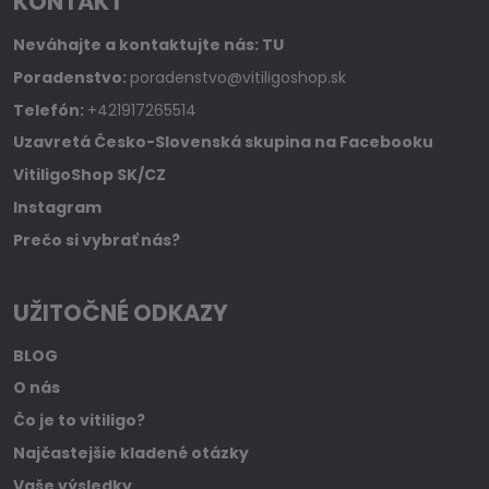
KONTAKT
Neváhajte a kontaktujte nás:
TU
Poradenstvo:
poradenstvo@vitiligoshop.sk
Telefón:
+421917265514
Uzavretá Česko-Slovenská skupina na Facebooku
VitiligoShop SK/CZ
Instagram
Prečo si vybrať nás?
UŽITOČNÉ ODKAZY
BLOG
O nás
Čo je to vitiligo?
Najčastejšie kladené otázky
Vaše výsledky