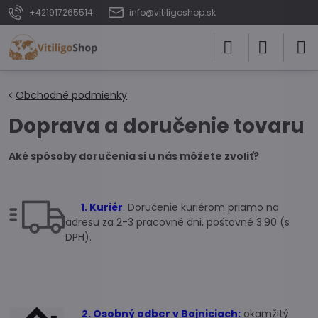
+421917265514
info@vitiligoshop.sk
Obchodné podmienky
Doprava a doručenie tovaru
Aké spôsoby doručenia si u nás môžete zvoliť?
1. Kuriér
: Doručenie kuriérom priamo na
adresu za 2-3 pracovné dni, poštovné 3.90 (s
DPH).
2. Osobný odber v Bojniciach:
okamžitý