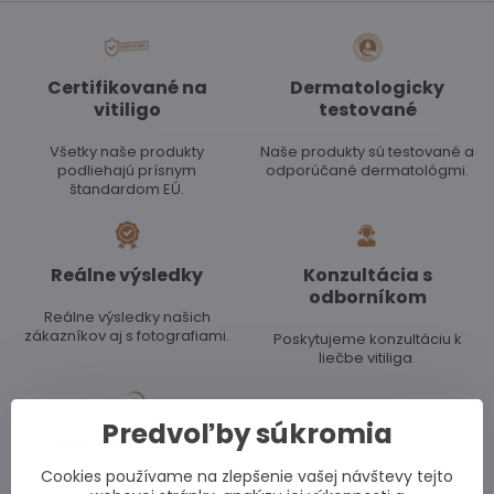
Certifikované na
Dermatologicky
vitiligo
testované
Všetky naše produkty
Naše produkty sú testované a
podliehajú prísnym
odporúčané dermatológmi.
štandardom EÚ.
Reálne výsledky
Konzultácia s
odborníkom
Reálne výsledky našich
zákazníkov aj s fotografiami.
Poskytujeme konzultáciu k
liečbe vitiliga.
Predvoľby súkromia
Doručenie do 2 dní
Cookies používame na zlepšenie vašej návštevy tejto
Objednávky doručujeme