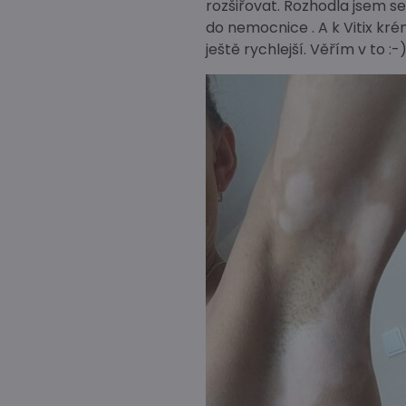
rozšiřovat. Rozhodla jsem s
do nemocnice . A k Vitix kré
ještě rychlejší. Věřím v to :-