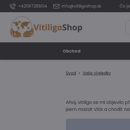
+421917265514
info@vitiligoshop.sk
Čo je
Obchod
Úvod
Vaše výsledky
Ahoj, vitiligo se mi objevilo
jsem mazat Vitix a chodit n