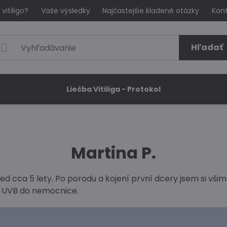
 vitiligo?
Vaše výsledky
Najčastejšie kladené otázky
Kon
Hľadať
Liečba Vitiliga - Protokol
Martina P.
 před cca 5 lety. Po porodu a kojení první dcery jsem si vši
a UVB do nemocnice.