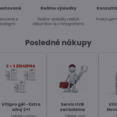
testované
Reálne výsledky
Konzultá
estované a
Reálne výsledky našich
Poskytujeme
tológmi.
zákazníkov aj s fotografiami.
Posledné nákupy
Vitipro gél - Extra
Servis UVB
Viti
silný 2+1
zariadenia
Nová
Zakúpil
Ludmila ,
Zakúpil
Jana,