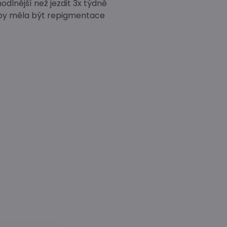
dlnější než jezdit 3x týdně
eď by měla být repigmentace