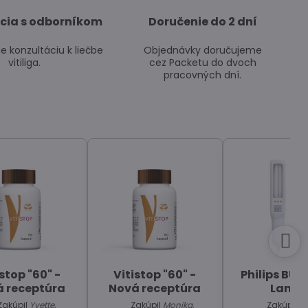
cia s odborníkom
Doručenie do 2 dní
 konzultáciu k liečbe
Objednávky doručujeme
vitiliga.
cez Packetu do dvoch
pracovných dní.
stop "60" -
Vitistop "60" -
Philips BU-
 receptúra
Nová receptúra
Lamp
Zakúpil
Yvette,
Zakúpil
Monika,
Zakúpil
R