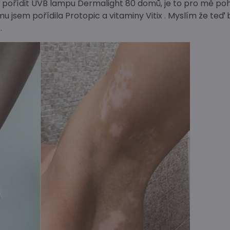
e pořídit UVB lampu Dermalight 80 domů, je to pro mě poho
mu jsem pořídila Protopic a vitaminy Vitix . Myslím že t
).