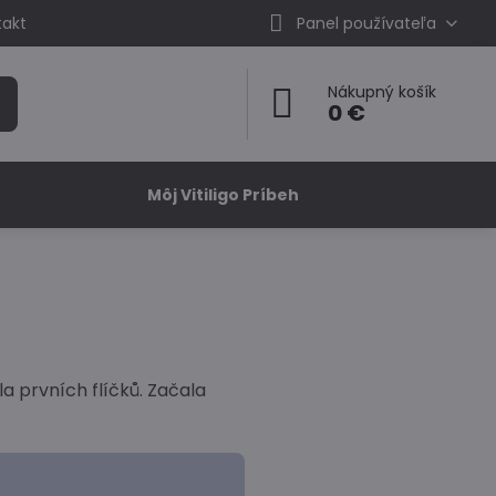
takt
Panel používateľa
Nákupný košík
0 €
Môj Vitiligo Príbeh
mla prvních flíčků. Začala