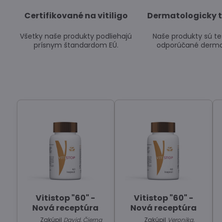
Certifikované na vitiligo
Dermatologicky 
Všetky naše produkty podliehajú
Naše produkty sú t
prísnym štandardom EÚ.
odporúčané derma
Vitistop "60" -
Vitistop "60" -
Nová receptúra
Nová receptúra
Zakúpil
David, Čierna
Zakúpil
Veronika,