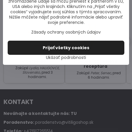
zhromaždené údaje sa môžu preniesť k partnerom v EÚ,
USA alebo iných krajinách. Kliknutím na „Prijať všetky
cookies“ vyjadrujete svoj súhlas s týmto spracovaním.
Nižšie môžete nájsť podrobné informácie alebo upraviť
svoje preferencie.
Zásady ochrany osobných údajov
Prijať všetky cookies
Ukázať podrobnosti
Vitistop gél
Vitistop "60" - Nová
receptúra
Zakúpil
Lydia, HALIGOVCE,
Slovensko
, pred 3
Zakúpil
Peter, Senec
, pred
hodinami.
6 hodinami.
KONTAKT
Neváhajte a kontaktujte nás:
TU
Poradenstvo:
poradenstvo@vitiligoshop.sk
Telefón:
+421917265514