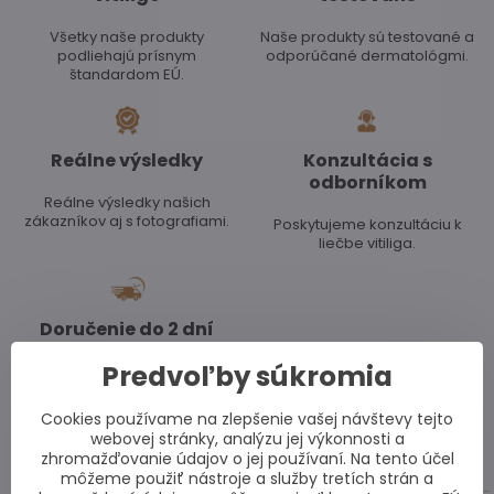
Všetky naše produkty
Naše produkty sú testované a
podliehajú prísnym
odporúčané dermatológmi.
štandardom EÚ.
Reálne výsledky
Konzultácia s
odborníkom
Reálne výsledky našich
zákazníkov aj s fotografiami.
Poskytujeme konzultáciu k
liečbe vitiliga.
Doručenie do 2 dní
Predvoľby súkromia
Objednávky doručujeme
cez Packetu do dvoch
pracovných dní.
Cookies používame na zlepšenie vašej návštevy tejto
webovej stránky, analýzu jej výkonnosti a
Posledné nákupy
zhromažďovanie údajov o jej používaní. Na tento účel
môžeme použiť nástroje a služby tretích strán a