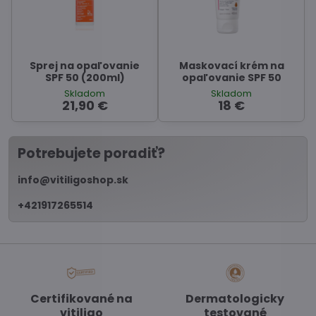
Sprej na opaľovanie
Maskovací krém na
SPF 50 (200ml)
opaľovanie SPF 50
Skladom
Skladom
21,90 €
18 €
Potrebujete poradiť?
info@vitiligoshop.sk
+421917265514
Certifikované na
Dermatologicky
vitiligo
testované